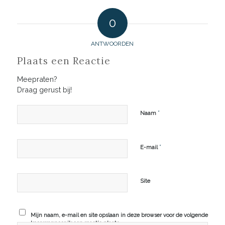
0
ANTWOORDEN
Plaats een Reactie
Meepraten?
Draag gerust bij!
*
Naam
*
E-mail
Site
Mijn naam, e-mail en site opslaan in deze browser voor de volgende
keer wanneer ik een reactie plaats.